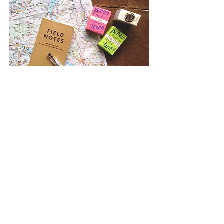
RICHIEDI PIU' INFORMAZIONI
Noi odiamo lo spam . La tua mail è al sicuro