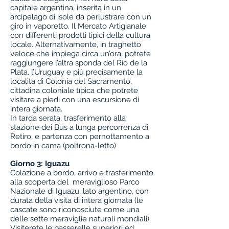
capitale argentina, inserita in un
arcipelago di isole da perlustrare con un
giro in vaporetto. Il Mercato Artigianale
con differenti prodotti tipici della cultura
locale. Alternativamente, in traghetto
veloce che impiega circa un’ora, potrete
raggiungere l’altra sponda del Rio de la
Plata, l’Uruguay e più precisamente la
località di Colonia del Sacramento,
cittadina coloniale típica che potrete
visitare a piedi con una escursione di
intera giornata.
In tarda serata, trasferimento alla
stazione dei Bus a lunga percorrenza di
Retiro, e partenza con pernottamento a
bordo in cama (poltrona-letto)
Giorno 3: Iguazu
Colazione a bordo, arrivo e trasferimento
alla scoperta del meraviglioso Parco
Nazionale di Iguazu, lato argentino, con
durata della visita di intera giornata (le
cascate sono riconosciute come una
delle sette meraviglie naturali mondiali).
Visiterete le passerelle superiori ed