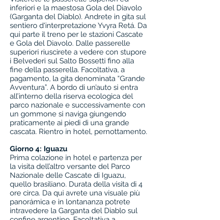
inferiori e la maestosa Gola del Diavolo
(Garganta del Diablo). Andrete in gita sul
sentiero d'interpretazione Yvyra Retá. Da
qui parte il treno per le stazioni Cascate
e Gola del Diavolo. Dalle passerelle
superiori riuscirete a vedere con stupore
i Belvederi sul Salto Bossetti fino alla
fine della passerella. Facoltativa, a
pagamento, la gita denominata “Grande
Avventura”. A bordo di un’auto si entra
all’interno della riserva ecologica del
parco nazionale e successivamente con
un gommone si naviga giungendo
praticamente ai piedi di una grande
cascata. Rientro in hotel, pernottamento.
Giorno 4: Iguazu
Prima colazione in hotel e partenza per
la visita dell’altro versante del Parco
Nazionale delle Cascate di Iguazu,
quello brasiliano. Durata della visita di 4
ore circa. Da qui avrete una visuale più
panorámica e in lontananza potrete
intravedere la Garganta del Diablo sul
confine argentino. Facoltativa a