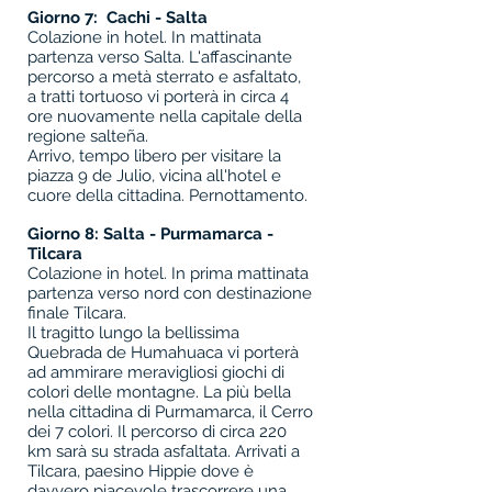
Giorno 7:
Cachi - Salta
Colazione in hotel. In mattinata
partenza verso Salta. L'affascinante
percorso a metà sterrato e asfaltato,
a tratti tortuoso vi porterà in circa 4
ore nuovamente nella capitale della
regione salteña.
Arrivo, tempo libero per visitare la
piazza 9 de Julio, vicina all'hotel e
cuore della cittadina. Pernottamento.
Giorno 8:
Salta - Purmamarca -
Tilcara
Colazione in hotel. In prima mattinata
partenza verso nord con destinazione
finale Tilcara.
Il tragitto lungo la bellissima
Quebrada de Humahuaca vi porterà
ad ammirare meravigliosi giochi di
colori delle montagne. La più bella
nella cittadina di Purmamarca, il Cerro
dei 7 colori. Il percorso di circa 220
km sarà su strada asfaltata. Arrivati a
Tilcara, paesino Hippie dove è
davvero piacevole trascorrere una