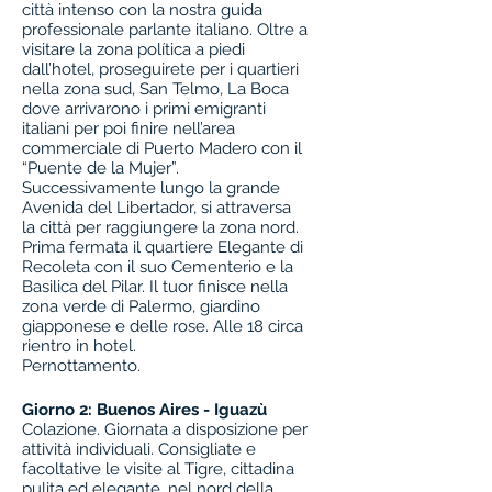
città intenso con la nostra guida
professionale parlante italiano. Oltre a
visitare la zona política a piedi
dall’hotel, proseguirete per i quartieri
nella zona sud, San Telmo, La Boca
dove arrivarono i primi emigranti
italiani per poi finire nell’area
commerciale di Puerto Madero con il
“Puente de la Mujer”.
Successivamente lungo la grande
Avenida del Libertador, si attraversa
la città per raggiungere la zona nord.
Prima fermata il quartiere Elegante di
Recoleta con il suo Cementerio e la
Basilica del Pilar. Il tuor finisce nella
zona verde di Palermo, giardino
giapponese e delle rose. Alle 18 circa
rientro in hotel.
Pernottamento.
Giorno 2: Buenos Aires - Iguazù
Colazione. Giornata a disposizione per
attività individuali. Consigliate e
facoltative le visite al Tigre, cittadina
pulita ed elegante, nel nord della