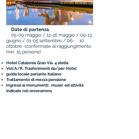
Date di partenza
05-09 maggio / 12-16 maggio / 09-13
giugno / 01-05 settembre / 06- 10
ottobre (confermate al raggiungimento
min. 15 persone)
Hotel Catalonia Gran Via 4 stelle
Voli A/R, Trasferimenti da/per Hotel
guida locale parlante italiano
Trattamento di mezza pensione
Ingressi ai monumenti , musei ed attività
indicate nel programma
Assicurazione: Assistenza medica e
assicurazione di viaggio
Clicca qui per il programma
Amenia Viaggi di Sa.geco S.a.s. - Via
dell' Orsa Minore , 19/21/23 -