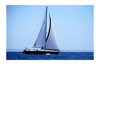
VACANZE IN BARCA
La tua vacanza in barca. Godi della comodità
di navigare i mari piu' belli, arrivare nei luoghi
inaccessibile alla scoperta di spiagge e fondali
incantevoli
Testimonial
“La vacanza è un bisogno ma anche il
conseguimento di un desiderio di
crescita e a volte la realizzazione di un
sogno.