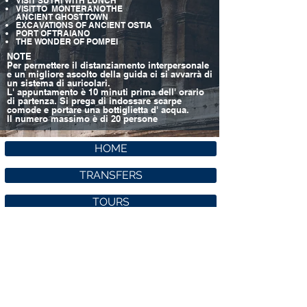
VISIT SUTRI WITH LUNCH
VISIT TO MONTERANO THE
ANCIENT GHOST TOWN
EXCAVATIONS OF ANCIENT OSTIA
PORT OF TRAIANO
THE WONDER OF POMPEI
NOTE
Per permettere il distanziamento interpersonale
e un migliore ascolto della guida ci si avvarrà di
un sistema di auricolari.
L' appuntamento è 10 minuti prima dell' orario
di partenza. Si prega di indossare scarpe
comode e portare una bottiglietta d' acqua.
Il numero massimo è di 20 persone
HOME
TRANSFERS
TOURS
STAY
EVENTS
06 5224 4485