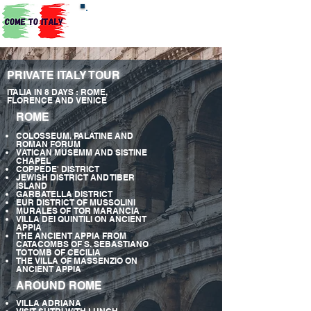
TOURS DEPARTURE FROM
TOURS
ROME
PRIVATE ITALY TOUR
ITALIA IN 8 DAYS : ROME,
FLORENCE AND VENICE
ROME
COLOSSEUM, PALATINE AND
ROMAN FORUM
VATICAN MUSEMM AND SISTINE
CHAPEL
COPPEDE' DISTRICT
JEWISH DISTRICT AND TIBER
ISLAND
GARBATELLA DISTRICT
EUR DISTRICT OF MUSSOLINI
MURALES OF TOR MARANCIA
VILLA DEI QUINTILI ON ANCIENT
APPIA
THE ANCIENT APPIA FROM
CATACOMBS OF S. SEBASTIANO
TO TOMB OF CECILIA
THE VILLA OF MASSENZIO ON
ANCIENT APPIA
AROUND ROME
VILLA ADRIANA