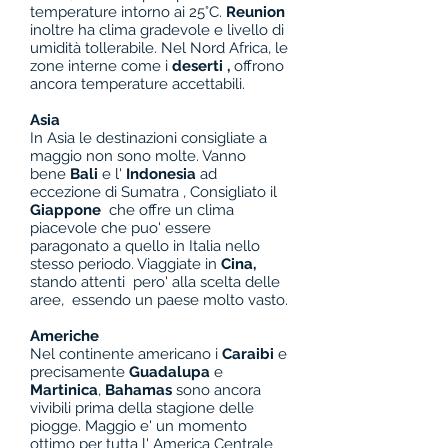
temperature intorno ai 25°C.
Reunion
inoltre ha clima gradevole e livello di
umidità tollerabile. Nel Nord Africa, le
zone interne come i
deserti ,
offrono
ancora temperature accettabili.
Asia
In Asia le destinazioni consigliate a
maggio non sono molte. Vanno
bene
Bali
e l'
Indonesia
ad
eccezione di Sumatra , Consigliato il
Giappone
che offre un clima
piacevole che puo' essere
paragonato a quello in Italia nello
stesso periodo. Viaggiate in
Cina,
stando attenti pero' alla scelta delle
aree, essendo un paese molto vasto.
Americhe
Nel continente americano i
Caraibi
e
precisamente
Guadalupa
e
Martinica
,
Bahamas
sono ancora
vivibili prima della stagione delle
piogge. Maggio e' un momento
ottimo per tutta l' America Centrale