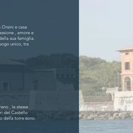
 Orsini e casa
passione , amore e
ella sua famiglia.
luogo unico, tra
reno , le stesse
i del Castello
no della torre sono