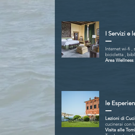
I Servizi e 
Internet wi-fi 
bicicletta , bib
Area Wellness
le Esperie
Lezioni di Cuci
cucinerai con l
Visita alle To