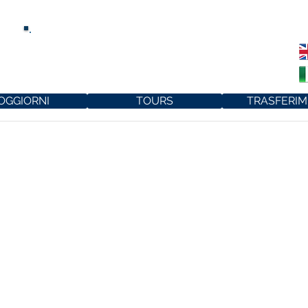
UN SEDUCENTE
PALAZZO SUL MARE
OGGIORNI
TOURS
TRASFERIM
A POSTA VECCH