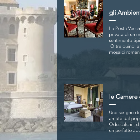
gli Ambien
La Posta Vecchi
privata di un m
sentimento tipi
Oltre quindi a 
mosaici romani 
le Camere 
Uno scrigno di 
amate dal popo
Odescalchi , ch
un perfetto ap