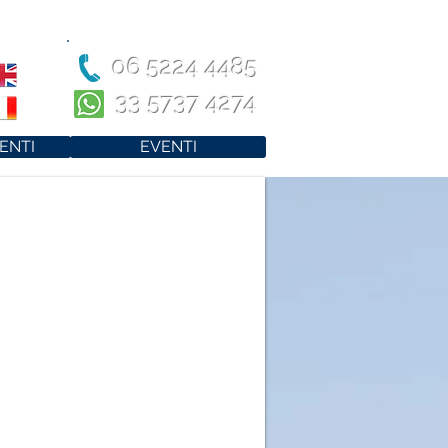
06 5224 4485
33 5737 4274
ENTI
EVENTI
IA