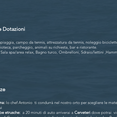
le Dotazioni
, spiaggia, campo da tennis, attrezzatura da tennis, noleggio biciclette
lioteca,
parcheggio, animali su richiesta,
bar e ristorante.
: Sala spa/area relax,
Bagno turco, Ombrelloni, Sdraio/lettini ,Ha
nze
na:
lo chef Antonio ti condurrà nel nostro orto per scegliere le mat
ui
mbe etrusche:
a 20 minuti di auto arriverai a
Cerveteri
dove potrai visi