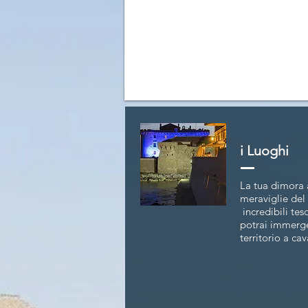
i Luoghi
La tua dimora 
meraviglie del 
incredibili tes
potrai immerger
territorio a cav