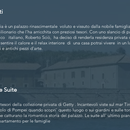
ti
a è un palazzo rinascimentale voluto e vissuto dalla nobile famiglia
ilionario che l’ha arricchita con preziosi tesori. Con uno slancio di 
co italiano, Roberto Sciò, ha deciso di renderla residenza privata d
sentire il calore e il relax interiore di una casa potrai vivere in un 
e antichi pezzi d’arte.
e Suite
tesori della collezione privata di Getty . Incantevoli viste sul mar Tir
lo di Pompei quando scopri' questo luogo o sui giardini e sulle torr
e catturano la romantica storia del palazzo. Le suite all' ultimo pia
partamento per le famiglie