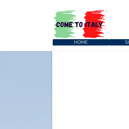
HOME
S
L